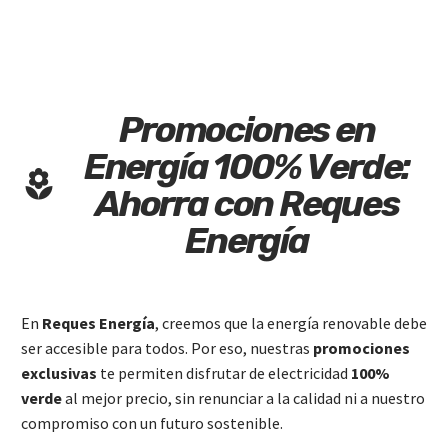
P
r
o
m
o
c
i
o
n
e
s
e
n
E
n
e
r
g
í
a
1
0
0
%
V
e
r
d
e
:
A
h
o
r
r
a
c
o
n
R
e
q
u
e
s
E
n
e
r
g
í
a
En
Reques Energía
, creemos que la energía renovable debe
ser accesible para todos. Por eso, nuestras
promociones
exclusivas
te permiten disfrutar de electricidad
100%
verde
al mejor precio, sin renunciar a la calidad ni a nuestro
compromiso con un futuro sostenible.